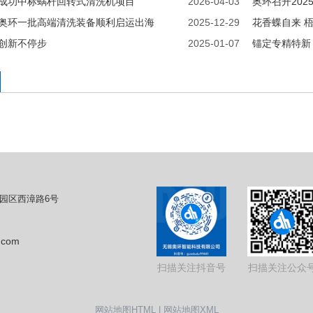
司成功中标蜗杆回转式清洗机项目
2026-04-03
奥环召开202
|奥环一批高端清洗装备顺利启运出海
2025-12-29
花香蝶自来 
特创新不停步
2025-01-07
锚定专精特新
园区西漳路6号
.com
扫描关注抖音号
扫描关注公众
网站地图HTML
|
网站地图XML