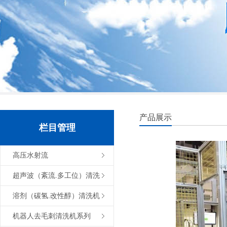
产品展示
栏目管理
高压水射流
（100~1300bar）清洗去毛
超声波（紊流.多工位）清洗
刺机系列
机系列
溶剂（碳氢.改性醇）清洗机
系列
机器人去毛刺清洗机系列